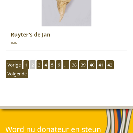
Ruyter's de Jan
1616
Vorige
1
2
3
4
5
6
...
38
39
40
41
42
Volgende
Word nu donateur en steun