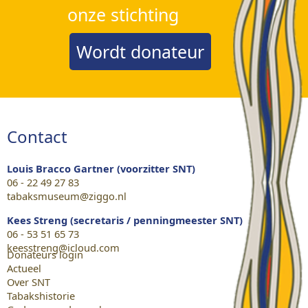
onze stichting
Wordt donateur
Contact
Louis Bracco Gartner (voorzitter SNT)
06 - 22 49 27 83
tabaksmuseum@ziggo.nl
Kees Streng (secretaris / penningmeester SNT)
06 - 53 51 65 73
keesstreng@icloud.com
Donateurs login
Actueel
Over SNT
Tabakshistorie