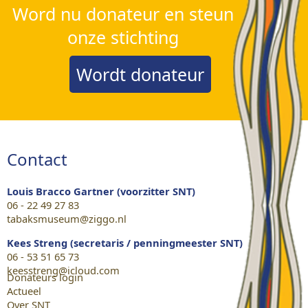
Word nu donateur en steun
onze stichting
Wordt donateur
Contact
Louis Bracco Gartner (voorzitter SNT)
06 - 22 49 27 83
tabaksmuseum@ziggo.nl
Kees Streng (secretaris / penningmeester SNT)
06 - 53 51 65 73
keesstreng@icloud.com
Donateurs login
Actueel
Over SNT