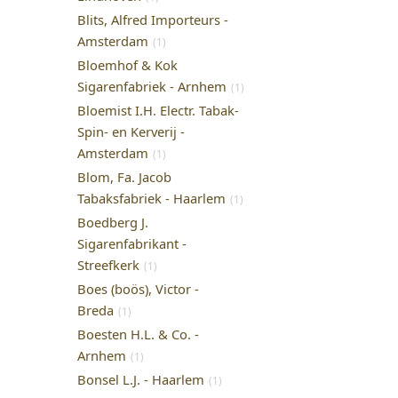
Blits, Alfred Importeurs -
Amsterdam
(1)
Bloemhof & Kok
Sigarenfabriek - Arnhem
(1)
Bloemist I.H. Electr. Tabak-
Spin- en Kerverij -
Amsterdam
(1)
Blom, Fa. Jacob
Tabaksfabriek - Haarlem
(1)
Boedberg J.
Sigarenfabrikant -
Streefkerk
(1)
Boes (boös), Victor -
Breda
(1)
Boesten H.L. & Co. -
Arnhem
(1)
Bonsel L.J. - Haarlem
(1)