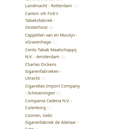
Landmacht - Rotterdam
(1)
Canton v/h Fick's
Tabaksfabriek -
Oosterhout
(6)
Cappellen van en Moulijn -
sGravenhage
(1)
Cento Tabak Maatschappij
N.V. - Amsterdam
(2)
Charles Dickens
Sigarenfabrieken -
Utrecht
(1)
Cigarettes Import Company
- Scheveningen
(3)
Compania Cadena N.V. -
Culenborg
(1)
Coonen, Gebr.
Sigarenfabriek de Adelaar -