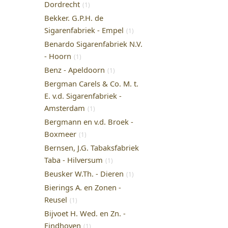
Dordrecht
(1)
Bekker. G.P.H. de
Sigarenfabriek - Empel
(1)
Benardo Sigarenfabriek N.V.
- Hoorn
(1)
Benz - Apeldoorn
(1)
Bergman Carels & Co. M. t.
E. v.d. Sigarenfabriek -
Amsterdam
(1)
Bergmann en v.d. Broek -
Boxmeer
(1)
Bernsen, J.G. Tabaksfabriek
Taba - Hilversum
(1)
Beusker W.Th. - Dieren
(1)
Bierings A. en Zonen -
Reusel
(1)
Bijvoet H. Wed. en Zn. -
Eindhoven
(1)