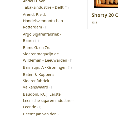
Andel H. van
Tabaksindustrie - Delft
(1)
Arend. P. v.d.
Shorty 20 C
Handelsvennootschap -
4086
Rotterdam
(1)
Argo Sigarenfabriek -
Baarn
(1)
Bams G. en Zn.
Sigarenmagazijn de
Wildeman - Leeuwarden
(1)
Barnstijn. A - Groningen
(1)
Baten & Koppens
Sigarenfabriek -
Valkenswaard
(1)
Baudoin, P.C.J. Eerste
Leensche sigaren industrie -
Leende
(1)
Beemt Jan van den -