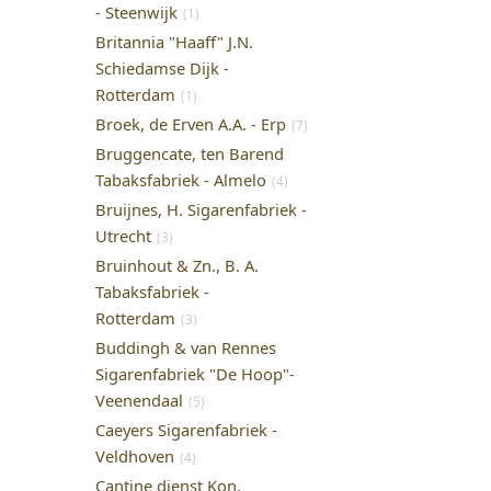
- Steenwijk
(1)
Britannia "Haaff" J.N.
Schiedamse Dijk -
Rotterdam
(1)
Broek, de Erven A.A. - Erp
(7)
Bruggencate, ten Barend
Tabaksfabriek - Almelo
(4)
Bruijnes, H. Sigarenfabriek -
Utrecht
(3)
Bruinhout & Zn., B. A.
Tabaksfabriek -
Rotterdam
(3)
Buddingh & van Rennes
Sigarenfabriek "De Hoop"-
Veenendaal
(5)
Caeyers Sigarenfabriek -
Veldhoven
(4)
Cantine dienst Kon.