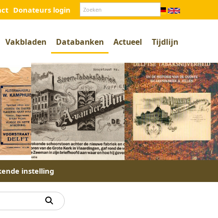
act
Donateurs login
Vakbladen
Databanken
Actueel
Tijdlijn
kende instelling