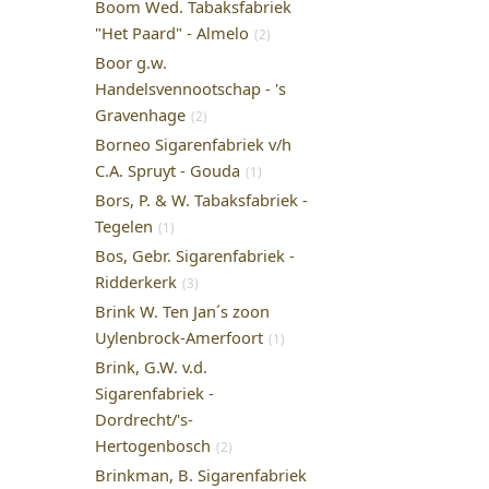
Boom Wed. Tabaksfabriek
"Het Paard" - Almelo
(2)
Boor g.w.
Handelsvennootschap - 's
Gravenhage
(2)
Borneo Sigarenfabriek v/h
C.A. Spruyt - Gouda
(1)
Bors, P. & W. Tabaksfabriek -
Tegelen
(1)
Bos, Gebr. Sigarenfabriek -
Ridderkerk
(3)
Brink W. Ten Jan´s zoon
Uylenbrock-Amerfoort
(1)
Brink, G.W. v.d.
Sigarenfabriek -
Dordrecht/'s-
Hertogenbosch
(2)
Brinkman, B. Sigarenfabriek