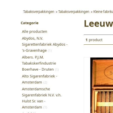
Tabaksverpakkingen
»
Tabaksverpakkingen
»
Kleine fabri
Leeuw,
Categorie
Alle producten
Abydos, N.V.
1
product
Sigarettenfabriek Abydos -
's-Gravenhage
(1)
Albers. P.J.M.
Tabakskerfindustrie
Boerhave - Druten
(1)
Alto Sigarenfabriek -
Amsterdam
(2)
Amsterdamsche
Sigarenfabriek N.V. v.h.
Hulst Sr. van -
Amsterdam
(1)