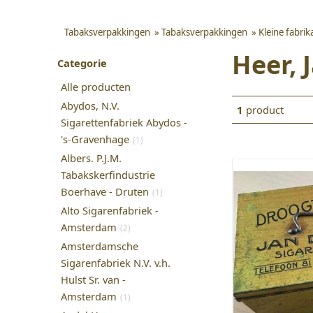
Tabaksverpakkingen
»
Tabaksverpakkingen
»
Kleine fabri
Heer, 
Categorie
Alle producten
Abydos, N.V.
1
product
Sigarettenfabriek Abydos -
's-Gravenhage
(1)
Albers. P.J.M.
Tabakskerfindustrie
Boerhave - Druten
(1)
Alto Sigarenfabriek -
Amsterdam
(2)
Amsterdamsche
Sigarenfabriek N.V. v.h.
Hulst Sr. van -
Amsterdam
(1)