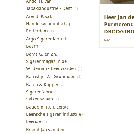
Andel H. van
Tabaksindustrie - Delft
(1)
Arend. P. v.d.
Heer Jan de
Handelsvennootschap -
Purmerend
Rotterdam
DROOGTR
(1)
Argo Sigarenfabriek -
6562
Baarn
(1)
Bams G. en Zn.
Sigarenmagazijn de
Wildeman - Leeuwarden
(1)
Barnstijn. A - Groningen
(1)
Baten & Koppens
Sigarenfabriek -
Valkenswaard
(1)
Baudoin, P.C.J. Eerste
Leensche sigaren industrie -
Leende
(1)
Beemt Jan van den -