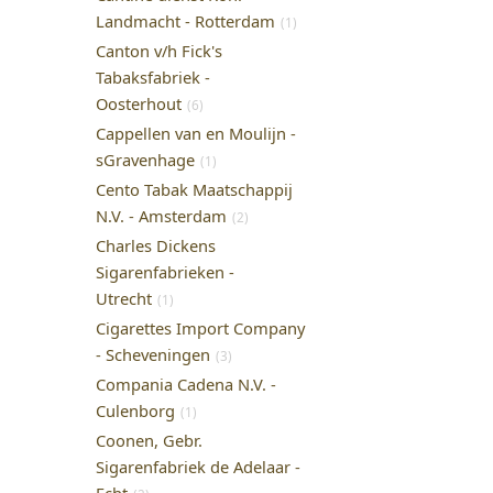
Landmacht - Rotterdam
(1)
Canton v/h Fick's
Tabaksfabriek -
Oosterhout
(6)
Cappellen van en Moulijn -
sGravenhage
(1)
Cento Tabak Maatschappij
N.V. - Amsterdam
(2)
Charles Dickens
Sigarenfabrieken -
Utrecht
(1)
Cigarettes Import Company
- Scheveningen
(3)
Compania Cadena N.V. -
Culenborg
(1)
Coonen, Gebr.
Sigarenfabriek de Adelaar -