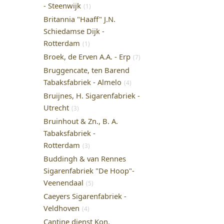
- Steenwijk
(1)
Britannia "Haaff" J.N.
Schiedamse Dijk -
Rotterdam
(1)
Broek, de Erven A.A. - Erp
(7)
Bruggencate, ten Barend
Tabaksfabriek - Almelo
(4)
Bruijnes, H. Sigarenfabriek -
Utrecht
(3)
Bruinhout & Zn., B. A.
Tabaksfabriek -
Rotterdam
(3)
Buddingh & van Rennes
Sigarenfabriek "De Hoop"-
Veenendaal
(5)
Caeyers Sigarenfabriek -
Veldhoven
(4)
Cantine dienst Kon.