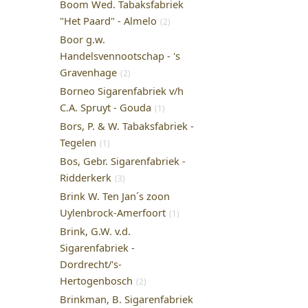
Boom Wed. Tabaksfabriek
"Het Paard" - Almelo
(2)
Boor g.w.
Handelsvennootschap - 's
Gravenhage
(2)
Borneo Sigarenfabriek v/h
C.A. Spruyt - Gouda
(1)
Bors, P. & W. Tabaksfabriek -
Tegelen
(1)
Bos, Gebr. Sigarenfabriek -
Ridderkerk
(3)
Brink W. Ten Jan´s zoon
Uylenbrock-Amerfoort
(1)
Brink, G.W. v.d.
Sigarenfabriek -
Dordrecht/'s-
Hertogenbosch
(2)
Brinkman, B. Sigarenfabriek