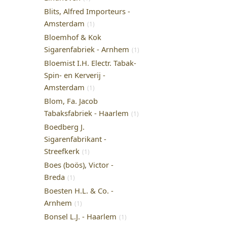
Blits, Alfred Importeurs -
Amsterdam
(1)
Bloemhof & Kok
Sigarenfabriek - Arnhem
(1)
Bloemist I.H. Electr. Tabak-
Spin- en Kerverij -
Amsterdam
(1)
Blom, Fa. Jacob
Tabaksfabriek - Haarlem
(1)
Boedberg J.
Sigarenfabrikant -
Streefkerk
(1)
Boes (boös), Victor -
Breda
(1)
Boesten H.L. & Co. -
Arnhem
(1)
Bonsel L.J. - Haarlem
(1)