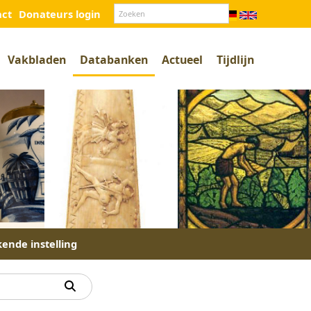
act
Donateurs login
Vakbladen
Databanken
Actueel
Tijdlijn
kende instelling