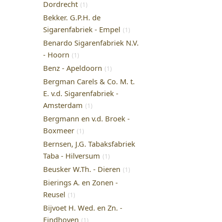
Dordrecht
(1)
Bekker. G.P.H. de
Sigarenfabriek - Empel
(1)
Benardo Sigarenfabriek N.V.
- Hoorn
(1)
Benz - Apeldoorn
(1)
Bergman Carels & Co. M. t.
E. v.d. Sigarenfabriek -
Amsterdam
(1)
Bergmann en v.d. Broek -
Boxmeer
(1)
Bernsen, J.G. Tabaksfabriek
Taba - Hilversum
(1)
Beusker W.Th. - Dieren
(1)
Bierings A. en Zonen -
Reusel
(1)
Bijvoet H. Wed. en Zn. -
Eindhoven
(1)