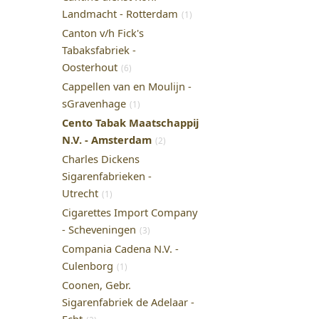
Landmacht - Rotterdam
(1)
Canton v/h Fick's
Tabaksfabriek -
Oosterhout
(6)
Cappellen van en Moulijn -
sGravenhage
(1)
Cento Tabak Maatschappij
N.V. - Amsterdam
(2)
Charles Dickens
Sigarenfabrieken -
Utrecht
(1)
Cigarettes Import Company
- Scheveningen
(3)
Compania Cadena N.V. -
Culenborg
(1)
Coonen, Gebr.
Sigarenfabriek de Adelaar -