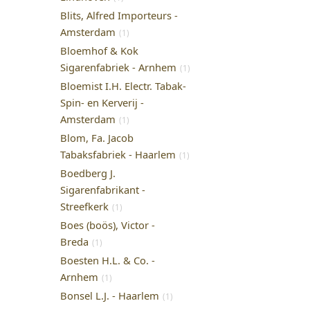
Blits, Alfred Importeurs -
Amsterdam
(1)
Bloemhof & Kok
Sigarenfabriek - Arnhem
(1)
Bloemist I.H. Electr. Tabak-
Spin- en Kerverij -
Amsterdam
(1)
Blom, Fa. Jacob
Tabaksfabriek - Haarlem
(1)
Boedberg J.
Sigarenfabrikant -
Streefkerk
(1)
Boes (boös), Victor -
Breda
(1)
Boesten H.L. & Co. -
Arnhem
(1)
Bonsel L.J. - Haarlem
(1)