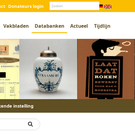
act
Donateurs login
Vakbladen
Databanken
Actueel
Tijdlijn
kende instelling