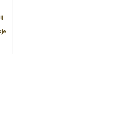
ij
je