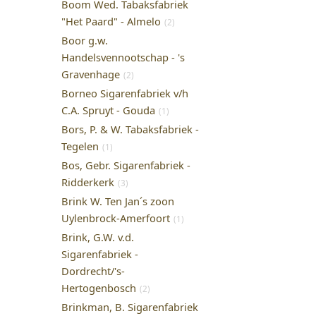
Boom Wed. Tabaksfabriek
"Het Paard" - Almelo
(2)
Boor g.w.
Handelsvennootschap - 's
Gravenhage
(2)
Borneo Sigarenfabriek v/h
C.A. Spruyt - Gouda
(1)
Bors, P. & W. Tabaksfabriek -
Tegelen
(1)
Bos, Gebr. Sigarenfabriek -
Ridderkerk
(3)
Brink W. Ten Jan´s zoon
Uylenbrock-Amerfoort
(1)
Brink, G.W. v.d.
Sigarenfabriek -
Dordrecht/'s-
Hertogenbosch
(2)
Brinkman, B. Sigarenfabriek