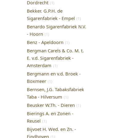
Dordrecht
(1)
Bekker. G.P.H. de
Sigarenfabriek - Empel
(1)
Benardo Sigarenfabriek N.V.
- Hoorn
(1)
Benz - Apeldoorn
(1)
Bergman Carels & Co. M. t.
E. v.d. Sigarenfabriek -
Amsterdam
(1)
Bergmann en v.d. Broek -
Boxmeer
(1)
Bernsen, J.G. Tabaksfabriek
Taba - Hilversum
(1)
Beusker W.Th. - Dieren
(1)
Bierings A. en Zonen -
Reusel
(1)
Bijvoet H. Wed. en Zn. -
Eindhoven
(1)