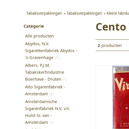
Tabaksverpakkingen
»
Tabaksverpakkingen
»
Kleine fabri
Cento
Categorie
Alle producten
Abydos, N.V.
2
producten
Sigarettenfabriek Abydos -
's-Gravenhage
(1)
Albers. P.J.M.
Tabakskerfindustrie
Boerhave - Druten
(1)
Alto Sigarenfabriek -
Amsterdam
(2)
Amsterdamsche
Sigarenfabriek N.V. v.h.
Hulst Sr. van -
Amsterdam
(1)