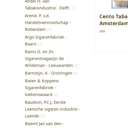
Andel H. van
Tabaksindustrie - Delft
(1)
Arend. P. v.d.
Cento Taba
Handelsvennootschap -
Amsterda
Rotterdam
(1)
2005
Argo Sigarenfabriek -
Baarn
(1)
Bams G. en Zn.
Sigarenmagazijn de
Wildeman - Leeuwarden
(1)
Barnstijn. A - Groningen
(1)
Baten & Koppens
Sigarenfabriek -
Valkenswaard
(1)
Baudoin, P.C.J. Eerste
Leensche sigaren industrie -
Leende
(1)
Beemt Jan van den -