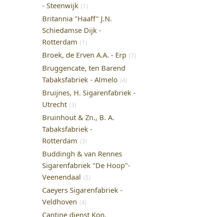
- Steenwijk
(1)
Britannia "Haaff" J.N.
Schiedamse Dijk -
Rotterdam
(1)
Broek, de Erven A.A. - Erp
(7)
Bruggencate, ten Barend
Tabaksfabriek - Almelo
(4)
Bruijnes, H. Sigarenfabriek -
Utrecht
(3)
Bruinhout & Zn., B. A.
Tabaksfabriek -
Rotterdam
(3)
Buddingh & van Rennes
Sigarenfabriek "De Hoop"-
Veenendaal
(5)
Caeyers Sigarenfabriek -
Veldhoven
(4)
Cantine dienst Kon.