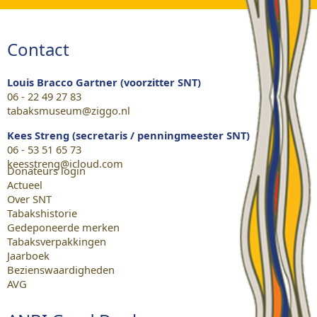
Contact
Louis Bracco Gartner (voorzitter SNT)
06 - 22 49 27 83
tabaksmuseum@ziggo.nl
Kees Streng (secretaris / penningmeester SNT)
06 - 53 51 65 73
keesstreng@icloud.com
Donateurs login
Actueel
Over SNT
Tabakshistorie
Gedeponeerde merken
Tabaksverpakkingen
Jaarboek
Bezienswaardigheden
AVG