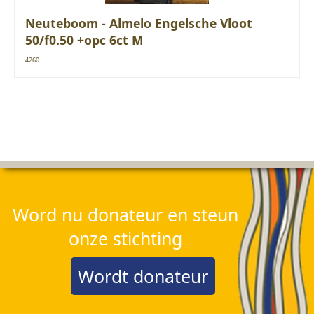
Neuteboom - Almelo Engelsche Vloot
50/f0.50 +opc 6ct M
4260
Word nu donateur en steun
onze stichting
Wordt donateur