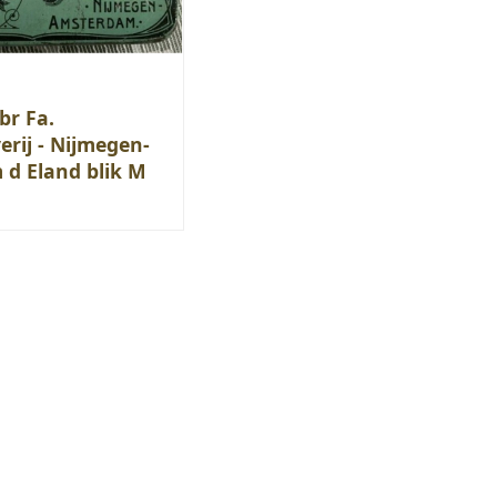
br Fa.
rij - Nijmegen-
d Eland blik M