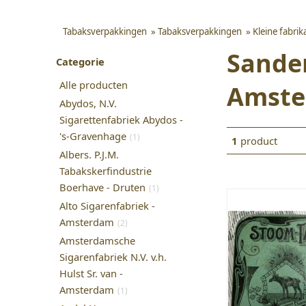
Tabaksverpakkingen
»
Tabaksverpakkingen
»
Kleine fabri
Sander
Categorie
Alle producten
Amst
Abydos, N.V.
Sigarettenfabriek Abydos -
's-Gravenhage
(1)
1
product
Albers. P.J.M.
Tabakskerfindustrie
Boerhave - Druten
(1)
Alto Sigarenfabriek -
Amsterdam
(2)
Amsterdamsche
Sigarenfabriek N.V. v.h.
Hulst Sr. van -
Amsterdam
(1)