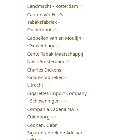
Landmacht - Rotterdam
(1)
Canton v/h Fick's
Tabaksfabriek -
Oosterhout
(6)
Cappellen van en Moulijn -
sGravenhage
(1)
Cento Tabak Maatschappij
N.V. - Amsterdam
(2)
Charles Dickens
Sigarenfabrieken -
Utrecht
(1)
Cigarettes Import Company
- Scheveningen
(3)
Compania Cadena N.V. -
Culenborg
(1)
Coonen, Gebr.
Sigarenfabriek de Adelaar -