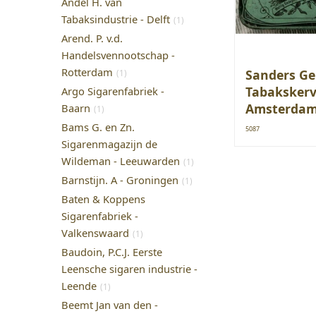
Andel H. van
Tabaksindustrie - Delft
(1)
Arend. P. v.d.
Handelsvennootschap -
Rotterdam
Sanders Ge
(1)
Tabakskerve
Argo Sigarenfabriek -
Amsterdam 
Baarn
(1)
Bams G. en Zn.
5087
Sigarenmagazijn de
Wildeman - Leeuwarden
(1)
Barnstijn. A - Groningen
(1)
Baten & Koppens
Sigarenfabriek -
Valkenswaard
(1)
Baudoin, P.C.J. Eerste
Leensche sigaren industrie -
Leende
(1)
Beemt Jan van den -