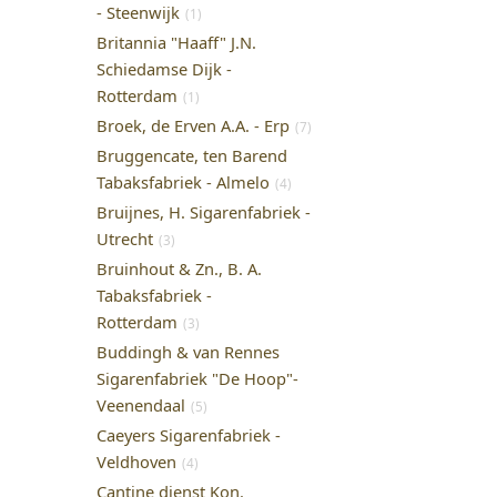
- Steenwijk
(1)
Britannia "Haaff" J.N.
Schiedamse Dijk -
Rotterdam
(1)
Broek, de Erven A.A. - Erp
(7)
Bruggencate, ten Barend
Tabaksfabriek - Almelo
(4)
Bruijnes, H. Sigarenfabriek -
Utrecht
(3)
Bruinhout & Zn., B. A.
Tabaksfabriek -
Rotterdam
(3)
Buddingh & van Rennes
Sigarenfabriek "De Hoop"-
Veenendaal
(5)
Caeyers Sigarenfabriek -
Veldhoven
(4)
Cantine dienst Kon.