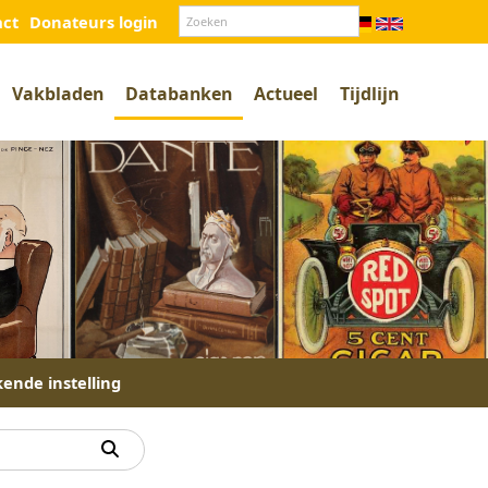
act
Donateurs login
Vakbladen
Databanken
Actueel
Tijdlijn
kende instelling