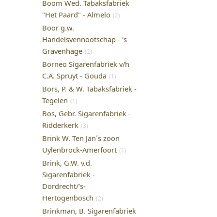
Boom Wed. Tabaksfabriek
"Het Paard" - Almelo
(2)
Boor g.w.
Handelsvennootschap - 's
Gravenhage
(2)
Borneo Sigarenfabriek v/h
C.A. Spruyt - Gouda
(1)
Bors, P. & W. Tabaksfabriek -
Tegelen
(1)
Bos, Gebr. Sigarenfabriek -
Ridderkerk
(3)
Brink W. Ten Jan´s zoon
Uylenbrock-Amerfoort
(1)
Brink, G.W. v.d.
Sigarenfabriek -
Dordrecht/'s-
Hertogenbosch
(2)
Brinkman, B. Sigarenfabriek