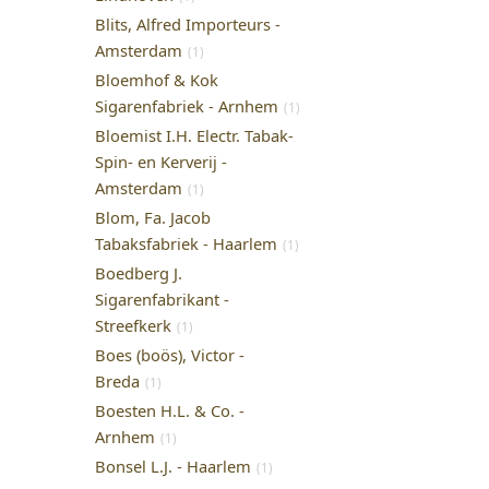
Blits, Alfred Importeurs -
Amsterdam
(1)
Bloemhof & Kok
Sigarenfabriek - Arnhem
(1)
Bloemist I.H. Electr. Tabak-
Spin- en Kerverij -
Amsterdam
(1)
Blom, Fa. Jacob
Tabaksfabriek - Haarlem
(1)
Boedberg J.
Sigarenfabrikant -
Streefkerk
(1)
Boes (boös), Victor -
Breda
(1)
Boesten H.L. & Co. -
Arnhem
(1)
Bonsel L.J. - Haarlem
(1)