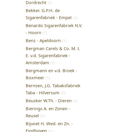
Dordrecht
(1)
Bekker. G.P.H. de
Sigarenfabriek - Empel
(1)
Benardo Sigarenfabriek N.V.
- Hoorn
(1)
Benz - Apeldoorn
(1)
Bergman Carels & Co. M. t.
E. v.d. Sigarenfabriek -
Amsterdam
(1)
Bergmann en v.d. Broek -
Boxmeer
(1)
Bernsen, J.G. Tabaksfabriek
Taba - Hilversum
(1)
Beusker W.Th. - Dieren
(1)
Bierings A. en Zonen -
Reusel
(1)
Bijvoet H. Wed. en Zn. -
Eindhoven
(1)