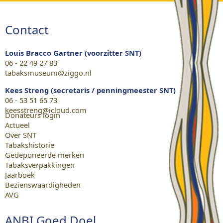
Contact
Louis Bracco Gartner (voorzitter SNT)
06 - 22 49 27 83
tabaksmuseum@ziggo.nl
Kees Streng (secretaris / penningmeester SNT)
06 - 53 51 65 73
keesstreng@icloud.com
Donateurs login
Actueel
Over SNT
Tabakshistorie
Gedeponeerde merken
Tabaksverpakkingen
Jaarboek
Bezienswaardigheden
AVG
ANBI Goed Doel