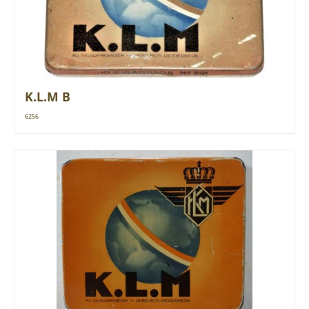
K.L.M B
6256