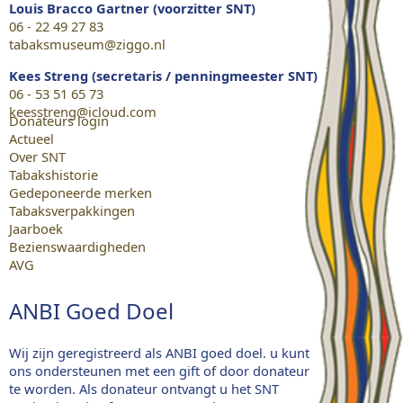
Louis Bracco Gartner (voorzitter SNT)
06 - 22 49 27 83
tabaksmuseum@ziggo.nl
Kees Streng (secretaris / penningmeester SNT)
06 - 53 51 65 73
keesstreng@icloud.com
Donateurs login
Actueel
Over SNT
Tabakshistorie
Gedeponeerde merken
Tabaksverpakkingen
Jaarboek
Bezienswaardigheden
AVG
ANBI Goed Doel
Wij zijn geregistreerd als ANBI goed doel. u kunt
ons ondersteunen met een gift of door donateur
te worden. Als donateur ontvangt u het SNT