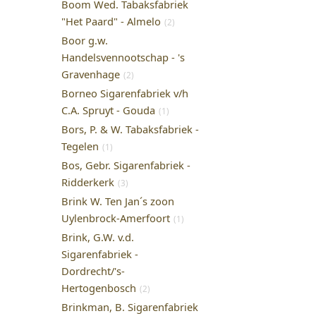
Boom Wed. Tabaksfabriek
"Het Paard" - Almelo
(2)
Boor g.w.
Handelsvennootschap - 's
Gravenhage
(2)
Borneo Sigarenfabriek v/h
C.A. Spruyt - Gouda
(1)
Bors, P. & W. Tabaksfabriek -
Tegelen
(1)
Bos, Gebr. Sigarenfabriek -
Ridderkerk
(3)
Brink W. Ten Jan´s zoon
Uylenbrock-Amerfoort
(1)
Brink, G.W. v.d.
Sigarenfabriek -
Dordrecht/'s-
Hertogenbosch
(2)
Brinkman, B. Sigarenfabriek