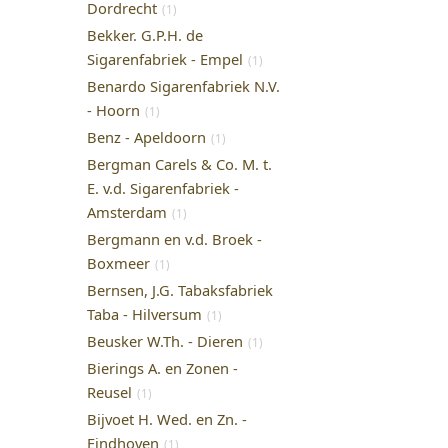
Dordrecht
(1)
Bekker. G.P.H. de
Sigarenfabriek - Empel
(1)
Benardo Sigarenfabriek N.V.
- Hoorn
(1)
Benz - Apeldoorn
(1)
Bergman Carels & Co. M. t.
E. v.d. Sigarenfabriek -
Amsterdam
(1)
Bergmann en v.d. Broek -
Boxmeer
(1)
Bernsen, J.G. Tabaksfabriek
Taba - Hilversum
(1)
Beusker W.Th. - Dieren
(1)
Bierings A. en Zonen -
Reusel
(1)
Bijvoet H. Wed. en Zn. -
Eindhoven
(1)