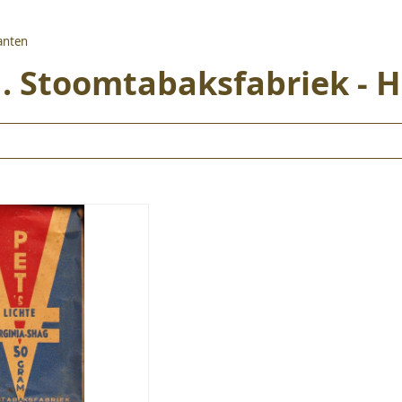
kanten
 J. Stoomtabaksfabriek -