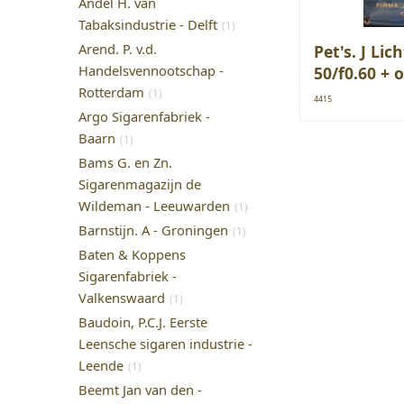
Andel H. van
Tabaksindustrie - Delft
(1)
Arend. P. v.d.
Pet's. J Lic
Handelsvennootschap -
50/f0.60 + 
Rotterdam
(1)
4415
Argo Sigarenfabriek -
Baarn
(1)
Bams G. en Zn.
Sigarenmagazijn de
Wildeman - Leeuwarden
(1)
Barnstijn. A - Groningen
(1)
Baten & Koppens
Sigarenfabriek -
Valkenswaard
(1)
Baudoin, P.C.J. Eerste
Leensche sigaren industrie -
Leende
(1)
Beemt Jan van den -