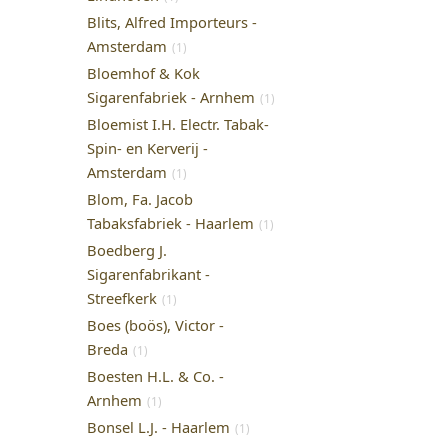
Blits, Alfred Importeurs -
Amsterdam
(1)
Bloemhof & Kok
Sigarenfabriek - Arnhem
(1)
Bloemist I.H. Electr. Tabak-
Spin- en Kerverij -
Amsterdam
(1)
Blom, Fa. Jacob
Tabaksfabriek - Haarlem
(1)
Boedberg J.
Sigarenfabrikant -
Streefkerk
(1)
Boes (boös), Victor -
Breda
(1)
Boesten H.L. & Co. -
Arnhem
(1)
Bonsel L.J. - Haarlem
(1)