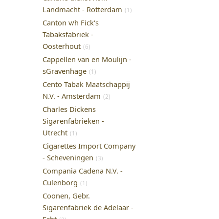
Landmacht - Rotterdam
(1)
Canton v/h Fick's
Tabaksfabriek -
Oosterhout
(6)
Cappellen van en Moulijn -
sGravenhage
(1)
Cento Tabak Maatschappij
N.V. - Amsterdam
(2)
Charles Dickens
Sigarenfabrieken -
Utrecht
(1)
Cigarettes Import Company
- Scheveningen
(3)
Compania Cadena N.V. -
Culenborg
(1)
Coonen, Gebr.
Sigarenfabriek de Adelaar -