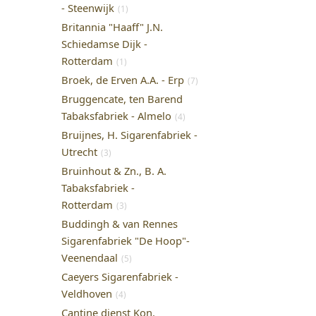
- Steenwijk
(1)
Britannia "Haaff" J.N.
Schiedamse Dijk -
Rotterdam
(1)
Broek, de Erven A.A. - Erp
(7)
Bruggencate, ten Barend
Tabaksfabriek - Almelo
(4)
Bruijnes, H. Sigarenfabriek -
Utrecht
(3)
Bruinhout & Zn., B. A.
Tabaksfabriek -
Rotterdam
(3)
Buddingh & van Rennes
Sigarenfabriek "De Hoop"-
Veenendaal
(5)
Caeyers Sigarenfabriek -
Veldhoven
(4)
Cantine dienst Kon.