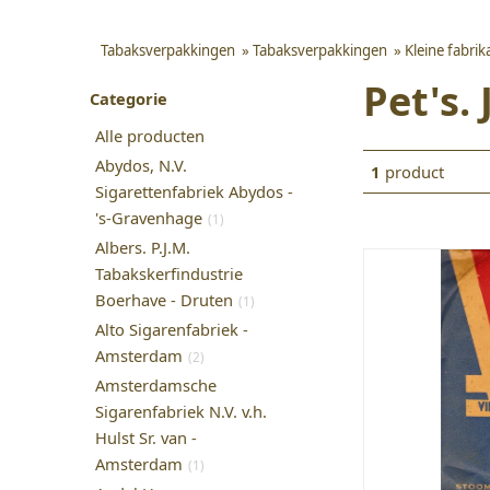
Tabaksverpakkingen
»
Tabaksverpakkingen
»
Kleine fabri
Pet's.
Categorie
Alle producten
Abydos, N.V.
1
product
Sigarettenfabriek Abydos -
's-Gravenhage
(1)
Albers. P.J.M.
Tabakskerfindustrie
Boerhave - Druten
(1)
Alto Sigarenfabriek -
Amsterdam
(2)
Amsterdamsche
Sigarenfabriek N.V. v.h.
Hulst Sr. van -
Amsterdam
(1)