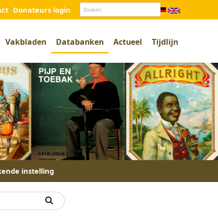
act
Donateurs login
Vakbladen
Databanken
Actueel
Tijdlijn
kende instelling