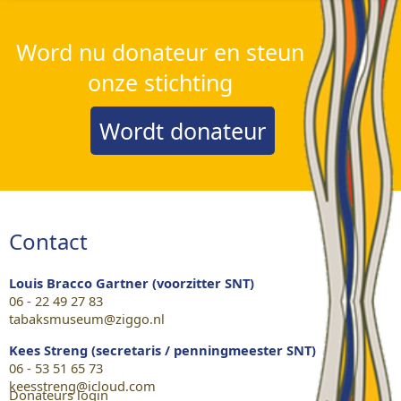
Word nu donateur en steun
onze stichting
Wordt donateur
Contact
Louis Bracco Gartner (voorzitter SNT)
06 - 22 49 27 83
tabaksmuseum@ziggo.nl
Kees Streng (secretaris / penningmeester SNT)
06 - 53 51 65 73
keesstreng@icloud.com
Donateurs login