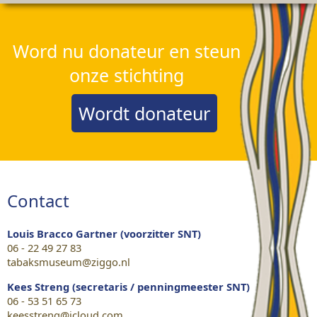
Word nu donateur en steun
onze stichting
Wordt donateur
Contact
Louis Bracco Gartner (voorzitter SNT)
06 - 22 49 27 83
tabaksmuseum@ziggo.nl
Kees Streng (secretaris / penningmeester SNT)
06 - 53 51 65 73
keesstreng@icloud.com