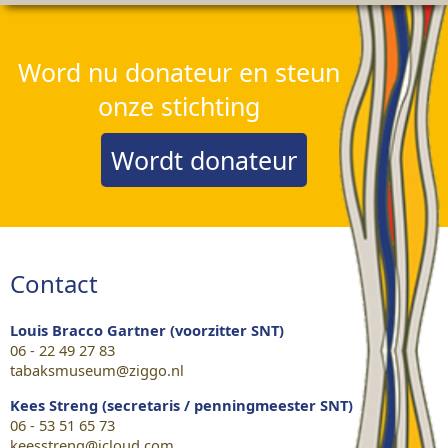
Word nu donateur en steun
onze stichting
Wordt donateur
Contact
Louis Bracco Gartner (voorzitter SNT)
06 - 22 49 27 83
tabaksmuseum@ziggo.nl
Kees Streng (secretaris / penningmeester SNT)
06 - 53 51 65 73
keesstreng@icloud.com