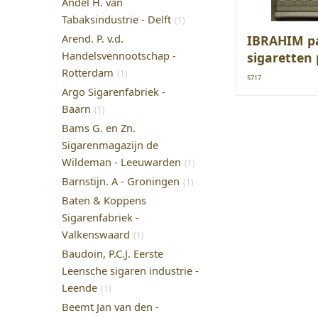
Andel H. van
Tabaksindustrie - Delft
(1)
Arend. P. v.d.
IBRAHIM pa
Handelsvennootschap -
sigaretten 
Rotterdam
(1)
5717
Argo Sigarenfabriek -
Baarn
(1)
Bams G. en Zn.
Sigarenmagazijn de
Wildeman - Leeuwarden
(1)
Barnstijn. A - Groningen
(1)
Baten & Koppens
Sigarenfabriek -
Valkenswaard
(1)
Baudoin, P.C.J. Eerste
Leensche sigaren industrie -
Leende
(1)
Beemt Jan van den -