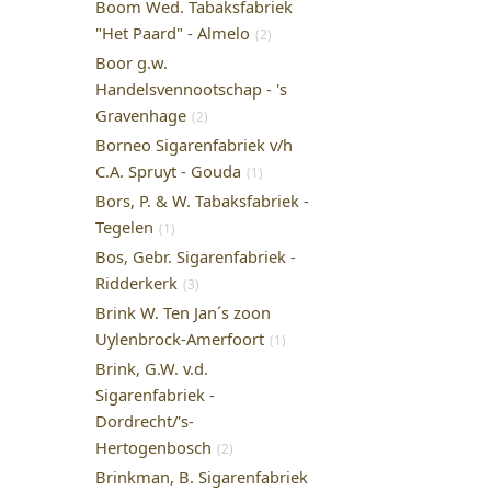
Boom Wed. Tabaksfabriek
"Het Paard" - Almelo
(2)
Boor g.w.
Handelsvennootschap - 's
Gravenhage
(2)
Borneo Sigarenfabriek v/h
C.A. Spruyt - Gouda
(1)
Bors, P. & W. Tabaksfabriek -
Tegelen
(1)
Bos, Gebr. Sigarenfabriek -
Ridderkerk
(3)
Brink W. Ten Jan´s zoon
Uylenbrock-Amerfoort
(1)
Brink, G.W. v.d.
Sigarenfabriek -
Dordrecht/'s-
Hertogenbosch
(2)
Brinkman, B. Sigarenfabriek