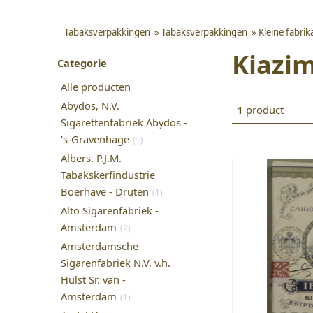
Tabaksverpakkingen
»
Tabaksverpakkingen
»
Kleine fabri
Kiazim
Categorie
Alle producten
Abydos, N.V.
1
product
Sigarettenfabriek Abydos -
's-Gravenhage
(1)
Albers. P.J.M.
Tabakskerfindustrie
Boerhave - Druten
(1)
Alto Sigarenfabriek -
Amsterdam
(2)
Amsterdamsche
Sigarenfabriek N.V. v.h.
Hulst Sr. van -
Amsterdam
(1)