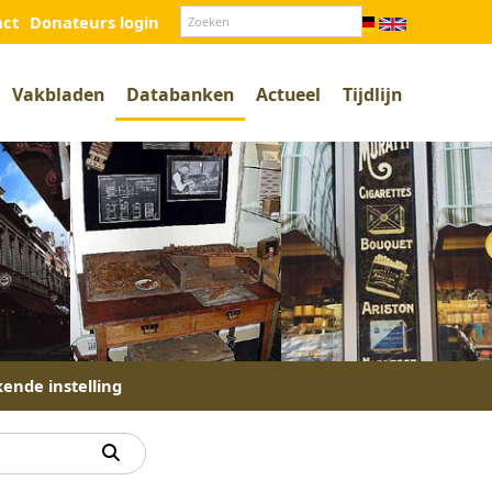
act
Donateurs login
Vakbladen
Databanken
Actueel
Tijdlijn
kende instelling