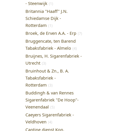
- Steenwijk
(1)
Britannia "Haaff" J.N.
Schiedamse Dijk -
Rotterdam
(1)
Broek, de Erven A.A. - Erp
(7)
Bruggencate, ten Barend
Tabaksfabriek - Almelo
(4)
Bruijnes, H. Sigarenfabriek -
Utrecht
(3)
Bruinhout & Zn., B. A.
Tabaksfabriek -
Rotterdam
(3)
Buddingh & van Rennes
Sigarenfabriek "De Hoop"-
Veenendaal
(5)
Caeyers Sigarenfabriek -
Veldhoven
(4)
Cantine dienst Kon.