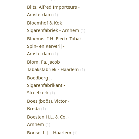
Blits, Alfred Importeurs -
Amsterdam
(1)
Bloemhof & Kok
Sigarenfabriek - Arnhem
(1)
Bloemist I.H. Electr. Tabak-
Spin- en Kerverij -
Amsterdam
(1)
Blom, Fa. Jacob
Tabaksfabriek - Haarlem
(1)
Boedberg J.
Sigarenfabrikant -
Streefkerk
(1)
Boes (boös), Victor -
Breda
(1)
Boesten H.L. & Co. -
Arnhem
(1)
Bonsel L.J. - Haarlem
(1)