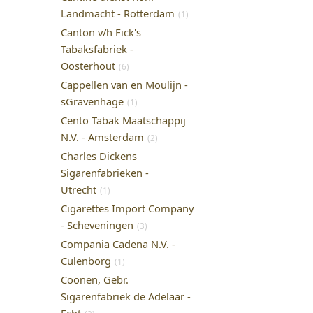
Landmacht - Rotterdam
(1)
Canton v/h Fick's
Tabaksfabriek -
Oosterhout
(6)
Cappellen van en Moulijn -
sGravenhage
(1)
Cento Tabak Maatschappij
N.V. - Amsterdam
(2)
Charles Dickens
Sigarenfabrieken -
Utrecht
(1)
Cigarettes Import Company
- Scheveningen
(3)
Compania Cadena N.V. -
Culenborg
(1)
Coonen, Gebr.
Sigarenfabriek de Adelaar -