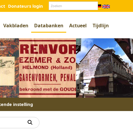
act
Donateurs login
Vakbladen
Databanken
Actueel
Tijdlijn
kende instelling