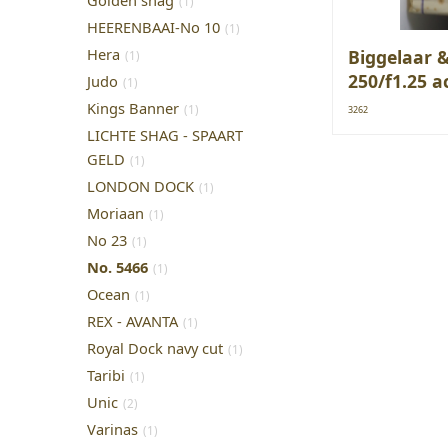
Golden shag
(1)
HEERENBAAI-No 10
(1)
Hera
Biggelaar &
(1)
250/f1.25 a
Judo
(1)
Kings Banner
(1)
3262
LICHTE SHAG - SPAART
GELD
(1)
LONDON DOCK
(1)
Moriaan
(1)
No 23
(1)
No. 5466
(1)
Ocean
(1)
REX - AVANTA
(1)
Royal Dock navy cut
(1)
Taribi
(1)
Unic
(2)
Varinas
(1)