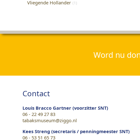
Vliegende Hollander
(1)
Word nu dona
Contact
Louis Bracco Gartner (voorzitter SNT)
06 - 22 49 27 83
tabaksmuseum@ziggo.nl
Kees Streng (secretaris / penningmeester SNT)
06 - 53 51 65 73