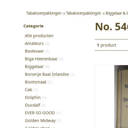
Tabaksverpakkingen
»
Tabaksverpakkingen
»
Biggelaar & 
No. 54
Categorie
Alle producten
Amateurs
(2)
1
product
Bestevaer
(1)
Biga Heerenbaai
(1)
Biggelaar
(4)
Bonvrije Baai Inlandse
(1)
Bootsmaat
(1)
Cab
(1)
Dolphin
(1)
Ducdalf
(1)
EVER SO GOOD
(1)
Golden Midway
(1)