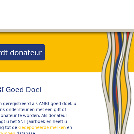
dt donateur
I Goed Doel
jn geregistreerd als ANBI goed doel. u
ns ondersteunen met een gift of
onateur te worden. Als donateur
gt u het SNT Jaarboek en heeft u
ng tot de
Gedeponeerde merken
en
kkingen
database.