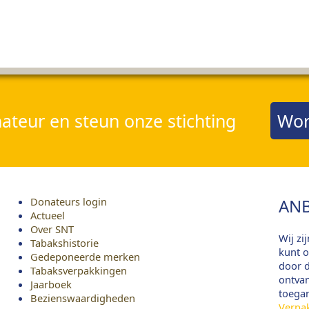
teur en steun onze stichting
Wor
Donateurs login
ANB
Actueel
Over SNT
Wij zi
Tabakshistorie
kunt o
Gedeponeerde merken
door d
Tabaksverpakkingen
ontvan
Jaarboek
toega
Bezienswaardigheden
Verpa