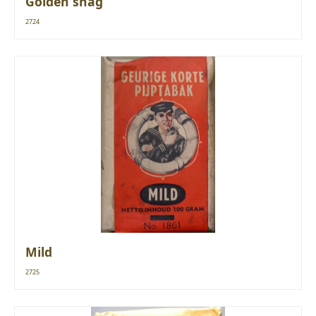
Golden shag
2724
Mild
2725