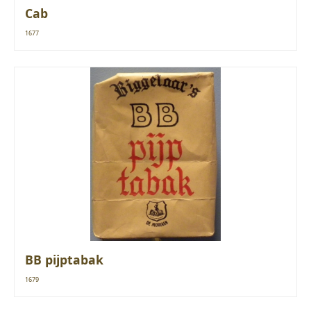
Cab
1677
BB pijptabak
1679