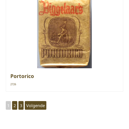
Portorico
2726
1
2
3
Volgende