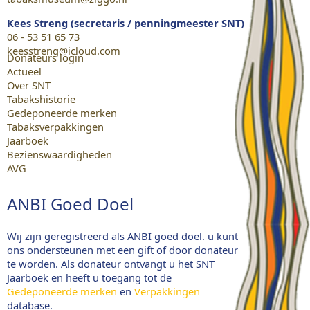
Kees Streng (secretaris / penningmeester SNT)
06 - 53 51 65 73
keesstreng@icloud.com
Donateurs login
Actueel
Over SNT
Tabakshistorie
Gedeponeerde merken
Tabaksverpakkingen
Jaarboek
Bezienswaardigheden
AVG
ANBI Goed Doel
Wij zijn geregistreerd als ANBI goed doel. u kunt
ons ondersteunen met een gift of door donateur
te worden. Als donateur ontvangt u het SNT
Jaarboek en heeft u toegang tot de
Gedeponeerde merken
en
Verpakkingen
database.