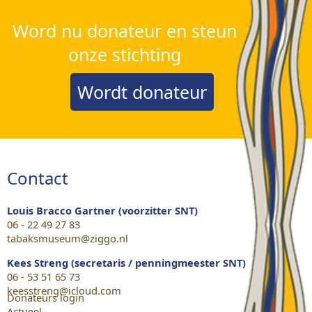
Word nu donateur en steun
onze stichting
Wordt donateur
Contact
Louis Bracco Gartner (voorzitter SNT)
06 - 22 49 27 83
tabaksmuseum@ziggo.nl
Kees Streng (secretaris / penningmeester SNT)
06 - 53 51 65 73
keesstreng@icloud.com
Donateurs login
Actueel