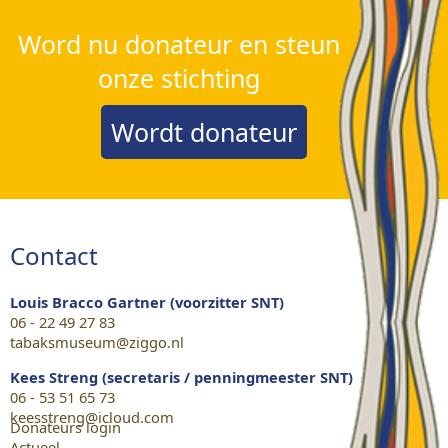
Word nu donateur en steun
onze stichting
Wordt donateur
Contact
Louis Bracco Gartner (voorzitter SNT)
06 - 22 49 27 83
tabaksmuseum@ziggo.nl
Kees Streng (secretaris / penningmeester SNT)
06 - 53 51 65 73
keesstreng@icloud.com
Donateurs login
Actueel