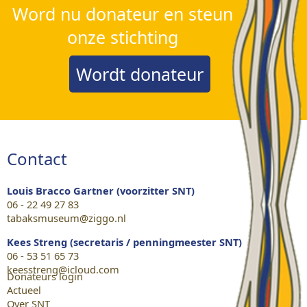
Word nu donateur en steun
onze stichting
Wordt donateur
Contact
Louis Bracco Gartner (voorzitter SNT)
06 - 22 49 27 83
tabaksmuseum@ziggo.nl
Kees Streng (secretaris / penningmeester SNT)
06 - 53 51 65 73
keesstreng@icloud.com
Donateurs login
Actueel
Over SNT