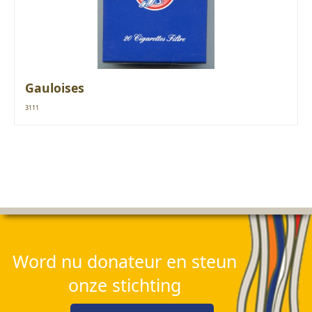
Gauloises
3111
Word nu donateur en steun
onze stichting