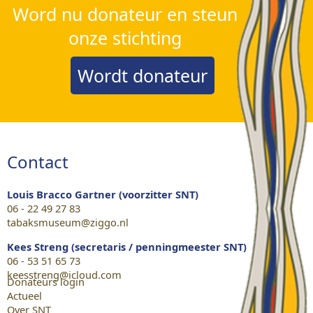
Word nu donateur en steun
onze stichting
Wordt donateur
Contact
Louis Bracco Gartner (voorzitter SNT)
06 - 22 49 27 83
tabaksmuseum@ziggo.nl
Kees Streng (secretaris / penningmeester SNT)
06 - 53 51 65 73
keesstreng@icloud.com
Donateurs login
Actueel
Over SNT