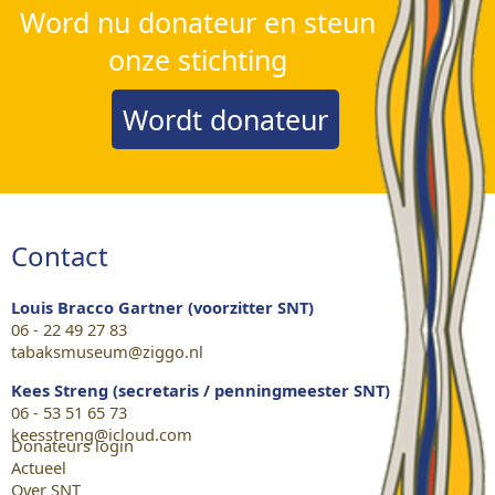
Word nu donateur en steun
onze stichting
Wordt donateur
Contact
Louis Bracco Gartner (voorzitter SNT)
06 - 22 49 27 83
tabaksmuseum@ziggo.nl
Kees Streng (secretaris / penningmeester SNT)
06 - 53 51 65 73
keesstreng@icloud.com
Donateurs login
Actueel
Over SNT