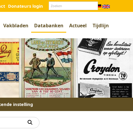
act
Donateurs login
Vakbladen
Databanken
Actueel
Tijdlijn
kende instelling