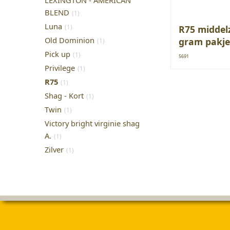
LEXINGTON - AMERICAN
BLEND
(1)
Luna
(1)
R75 middel
Old Dominion
gram pakje
(1)
Pick up
(1)
5691
Privilege
(1)
R75
(1)
Shag - Kort
(1)
Twin
(1)
Victory bright virginie shag
A.
(1)
Zilver
(1)