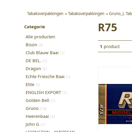
Tabaksverpakkingen
»
Tabaksverpakkingen
»
Gruno, J. Tab
R75
Categorie
Alle producten
Bison
(3)
1
product
Club Blauw Baai
(1)
DE BEL.
(1)
Dragon
(2)
Echte Friesche Baai
(1)
Elite
(1)
ENGLISH EXPORT
(1)
Golden Bell
(1)
Gruno
(14)
Heerenbaai
(2)
John G
(1)