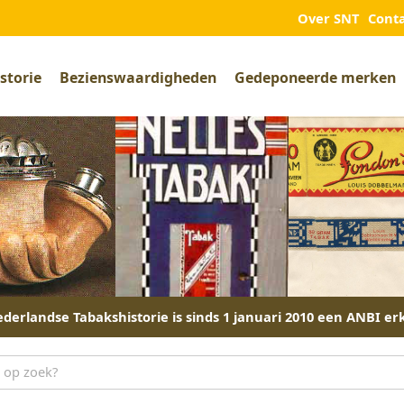
Over SNT
Cont
storie
Bezienswaardigheden
Gedeponeerde merken
derlandse Tabakshistorie is sinds 1 januari 2010 een ANBI er