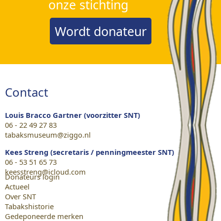
onze stichting
Wordt donateur
Contact
Louis Bracco Gartner (voorzitter SNT)
06 - 22 49 27 83
tabaksmuseum@ziggo.nl
Kees Streng (secretaris / penningmeester SNT)
06 - 53 51 65 73
keesstreng@icloud.com
Donateurs login
Actueel
Over SNT
Tabakshistorie
Gedeponeerde merken