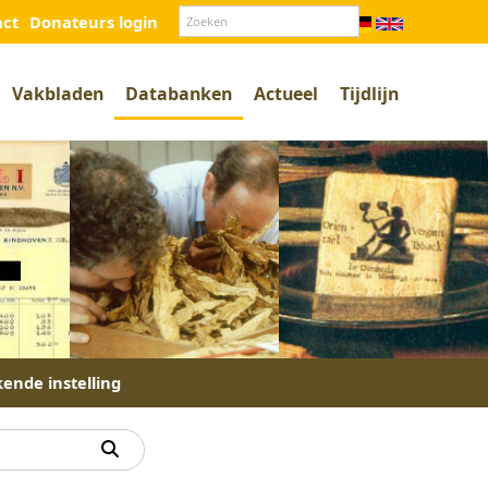
act
Donateurs login
Vakbladen
Databanken
Actueel
Tijdlijn
kende instelling