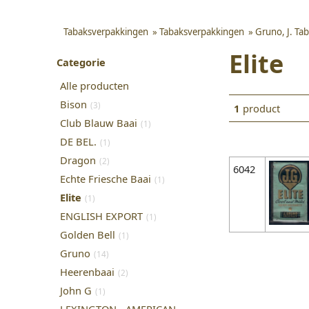
Tabaksverpakkingen
»
Tabaksverpakkingen
»
Gruno, J. Tab
Elite
Categorie
Alle producten
Bison
(3)
1
product
Club Blauw Baai
(1)
DE BEL.
(1)
Dragon
(2)
6042
Echte Friesche Baai
(1)
Elite
(1)
ENGLISH EXPORT
(1)
Golden Bell
(1)
Gruno
(14)
Heerenbaai
(2)
John G
(1)