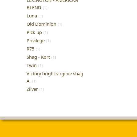
LEXINGTON - AMERICAN
BLEND
(1)
Luna
(1)
Old Dominion
(1)
Pick up
(1)
Privilege
(1)
R75
(1)
Shag - Kort
(1)
Twin
(1)
Victory bright virginie shag
A.
(1)
Zilver
(1)