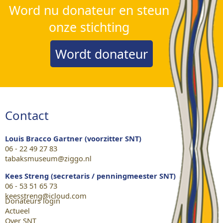
Word nu donateur en steun
onze stichting
Wordt donateur
Contact
Louis Bracco Gartner (voorzitter SNT)
06 - 22 49 27 83
tabaksmuseum@ziggo.nl
Kees Streng (secretaris / penningmeester SNT)
06 - 53 51 65 73
keesstreng@icloud.com
Donateurs login
Actueel
Over SNT