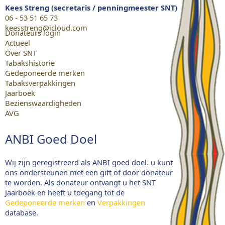
Kees Streng (secretaris / penningmeester SNT)
06 - 53 51 65 73
keesstreng@icloud.com
Donateurs login
Actueel
Over SNT
Tabakshistorie
Gedeponeerde merken
Tabaksverpakkingen
Jaarboek
Bezienswaardigheden
AVG
ANBI Goed Doel
Wij zijn geregistreerd als ANBI goed doel. u kunt
ons ondersteunen met een gift of door donateur
te worden. Als donateur ontvangt u het SNT
Jaarboek en heeft u toegang tot de
Gedeponeerde merken
en
Verpakkingen
database.