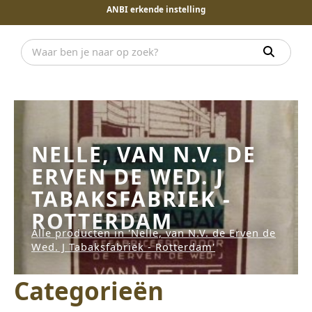
ANBI erkende instelling
NELLE, VAN N.V. DE
ERVEN DE WED. J
TABAKSFABRIEK -
ROTTERDAM
Alle producten in 'Nelle, van N.V. de Erven de
Wed. J Tabaksfabriek - Rotterdam'
Categorieën