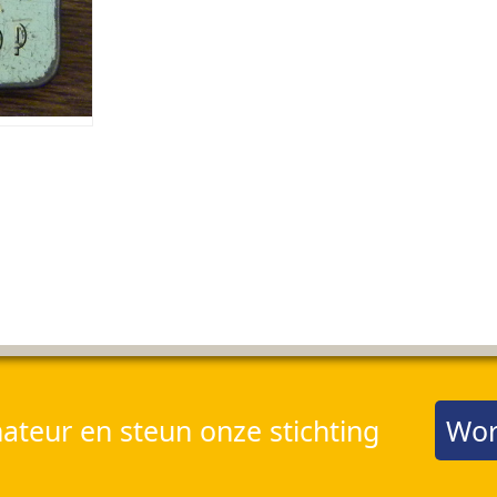
teur en steun onze stichting
Wor