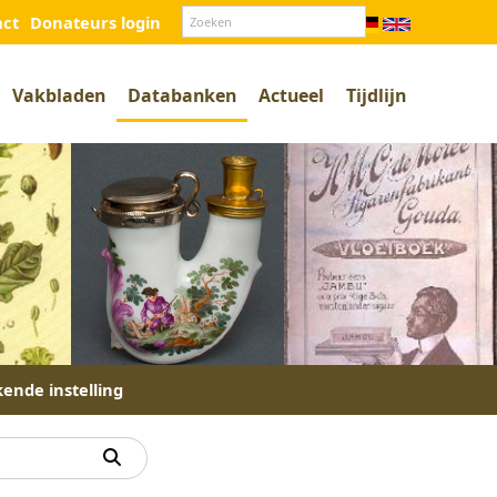
act
Donateurs login
Vakbladen
Databanken
Actueel
Tijdlijn
kende instelling