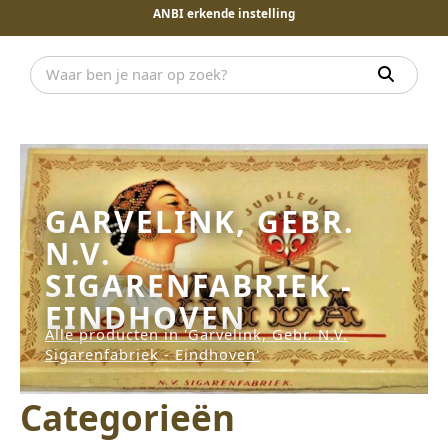
ANBI erkende instelling
GARVELINK, GEBR.
N.V.
SIGARENFABRIEK -
EINDHOVEN
Alle producten in 'Garvelink, Gebr. N.V.
Sigarenfabriek - Eindhoven'
Categorieën