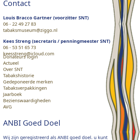
Contact
Louis Bracco Gartner (voorzitter SNT)
06 - 22 49 27 83
tabaksmuseum@ziggo.nl
Kees Streng (secretaris / penningmeester SNT)
06 - 53 51 65 73
keesstreng@icloud.com
Donateurs login
Actueel
Over SNT
Tabakshistorie
Gedeponeerde merken
Tabaksverpakkingen
Jaarboek
Bezienswaardigheden
AVG
ANBI Goed Doel
Wij zijn geregistreerd als ANBI goed doel. u kunt