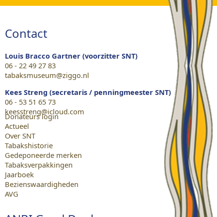
Contact
Louis Bracco Gartner (voorzitter SNT)
06 - 22 49 27 83
tabaksmuseum@ziggo.nl
Kees Streng (secretaris / penningmeester SNT)
06 - 53 51 65 73
keesstreng@icloud.com
Donateurs login
Actueel
Over SNT
Tabakshistorie
Gedeponeerde merken
Tabaksverpakkingen
Jaarboek
Bezienswaardigheden
AVG