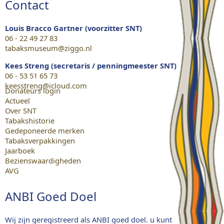
Contact
Louis Bracco Gartner (voorzitter SNT)
06 - 22 49 27 83
tabaksmuseum@ziggo.nl
Kees Streng (secretaris / penningmeester SNT)
06 - 53 51 65 73
keesstreng@icloud.com
Donateurs login
Actueel
Over SNT
Tabakshistorie
Gedeponeerde merken
Tabaksverpakkingen
Jaarboek
Bezienswaardigheden
AVG
ANBI Goed Doel
Wij zijn geregistreerd als ANBI goed doel. u kunt