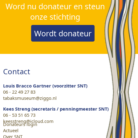
Word nu donateur en steun
onze stichting
Wordt donateur
Contact
Louis Bracco Gartner (voorzitter SNT)
06 - 22 49 27 83
tabaksmuseum@ziggo.nl
Kees Streng (secretaris / penningmeester SNT)
06 - 53 51 65 73
keesstreng@icloud.com
Donateurs login
Actueel
Over SNT