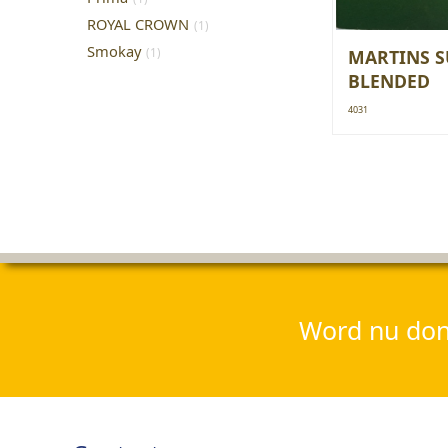
ROYAL CROWN
(1)
Smokay
(1)
MARTINS S
BLENDED
4031
Word nu dona