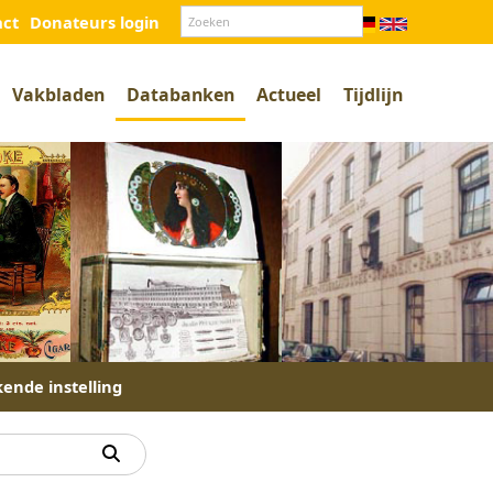
act
Donateurs login
Vakbladen
Databanken
Actueel
Tijdlijn
kende instelling