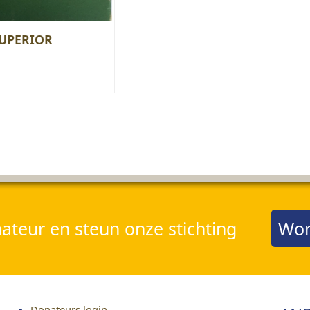
UPERIOR
teur en steun onze stichting
Wor
Donateurs login