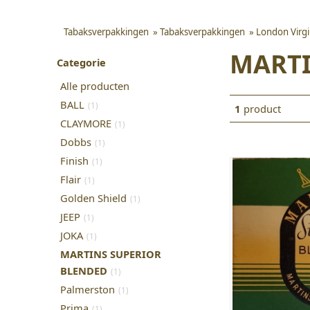
Tabaksverpakkingen
»
Tabaksverpakkingen
»
London Virg
MARTI
Categorie
Alle producten
BALL
(1)
1
product
CLAYMORE
(1)
Dobbs
(1)
Finish
(1)
Flair
(1)
Golden Shield
(1)
JEEP
(1)
JOKA
(1)
MARTINS SUPERIOR
BLENDED
(1)
Palmerston
(1)
Prima
(1)