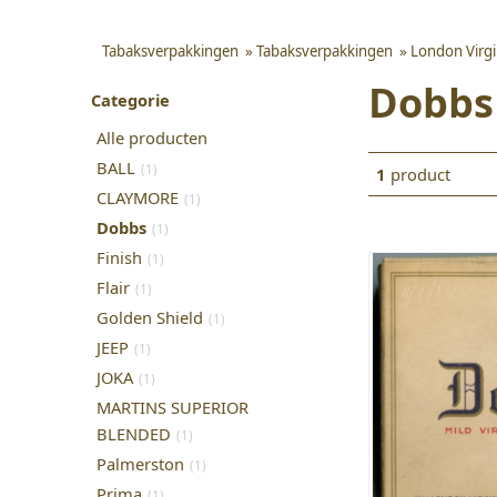
Tabaksverpakkingen
»
Tabaksverpakkingen
»
London Virg
Dobbs
Categorie
Alle producten
BALL
(1)
1
product
CLAYMORE
(1)
Dobbs
(1)
Finish
(1)
Flair
(1)
Golden Shield
(1)
JEEP
(1)
JOKA
(1)
MARTINS SUPERIOR
BLENDED
(1)
Palmerston
(1)
Prima
(1)