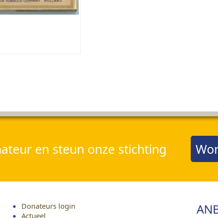
teur en steun onze stichting
Wor
Donateurs login
ANB
Actueel