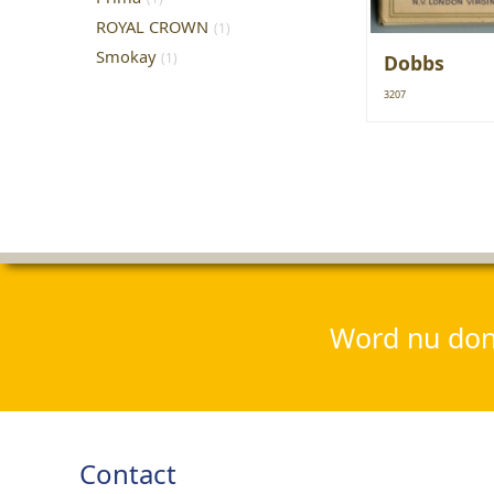
ROYAL CROWN
(1)
Smokay
(1)
Dobbs
3207
Word nu dona
Contact