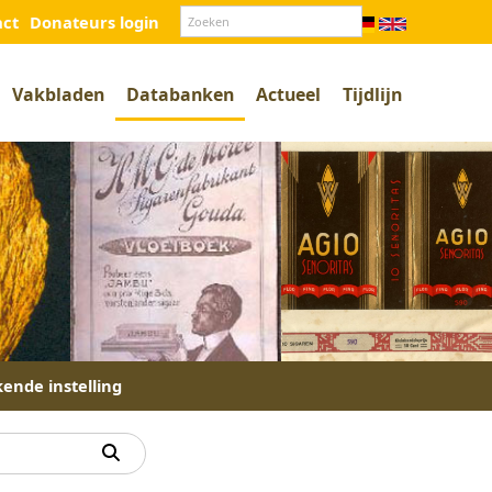
act
Donateurs login
Vakbladen
Databanken
Actueel
Tijdlijn
kende instelling