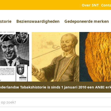
Over SNT
Cont
storie
Bezienswaardigheden
Gedeponeerde merken
derlandse Tabakshistorie is sinds 1 januari 2010 een ANBI er