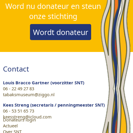
Word nu donateur en steun
onze stichting
Wordt donateur
Contact
Louis Bracco Gartner (voorzitter SNT)
06 - 22 49 27 83
tabaksmuseum@ziggo.nl
Kees Streng (secretaris / penningmeester SNT)
06 - 53 51 65 73
keesstreng@icloud.com
Donateurs login
Actueel
Over SNT