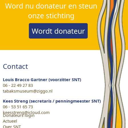
Word nu donateur en steun
onze stichting
Wordt donateur
Contact
Louis Bracco Gartner (voorzitter SNT)
06 - 22 49 27 83
tabaksmuseum@ziggo.nl
Kees Streng (secretaris / penningmeester SNT)
06 - 53 51 65 73
keesstreng@icloud.com
Donateurs login
Actueel
Over SNT