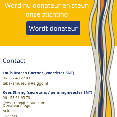
Word nu donateur en steun
onze stichting
Wordt donateur
Contact
Louis Bracco Gartner (voorzitter SNT)
06 - 22 49 27 83
tabaksmuseum@ziggo.nl
Kees Streng (secretaris / penningmeester SNT)
06 - 53 51 65 73
keesstreng@icloud.com
Donateurs login
Actueel
Over SNT