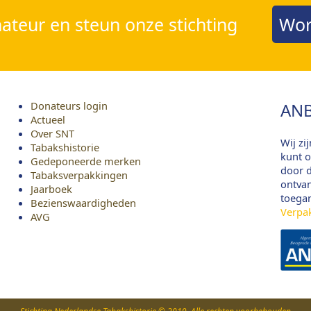
teur en steun onze stichting
Wor
Donateurs login
ANB
Actueel
Over SNT
Wij zi
Tabakshistorie
kunt o
Gedeponeerde merken
door d
Tabaksverpakkingen
ontvan
Jaarboek
toega
Bezienswaardigheden
Verpa
AVG