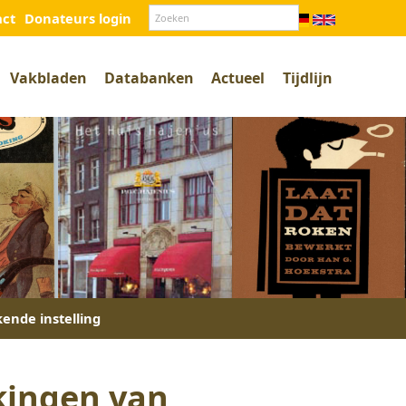
act
Donateurs login
Vakbladen
Databanken
Actueel
Tijdlijn
kende instelling
kingen van