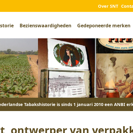
Over SNT
Cont
storie
Bezienswaardigheden
Gedeponeerde merken
derlandse Tabakshistorie is sinds 1 januari 2010 een ANBI er
rt, ontwerper van verpak