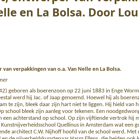
elle en La Bolsa. Door Lou
 van verpakkingen van o.a. Van Nelle en La Bolsa.
tner
942) geboren als boerenzoon op 22 juni 1883 in Enge Worme
estal werd hij Jac. of Jaap genoemd. Hoewel hij als boer
 te zijn, bleek daar zijn hart niet te liggen. Hij hield van 
. Op school bleek zijn aanleg voor tekenen. Een noodgedwon
een achterstand op school. Op zijn vijftiende vertrok hij 
Kunstnijverheidsschool Quellinus in Amsterdam wat een goe
ende architect C.W. Nijhoff hoofd van de school werd. Met
zel en de nijverheidskunstenaar Harm Ellens, die beiden oo