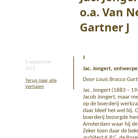
o.a. Van N
Gartner J
J
5 september
2023
Jac. Jongert,
ontwerper
Door Louis Bracco Gar
Terug naar alle
Verhalen
Jac. Jongert (1883 – 1
Jacob Jongert, maar me
op de boerderij werkzaam
daar bleef het wel bij
boerderij bezorgde hem 
Amsterdam waar hij de 
Zeker toen daar de bek
architect K.P.C. de Ba