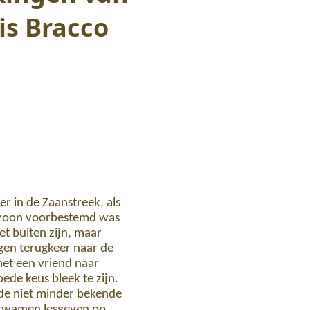
is Bracco
r in de Zaanstreek, als
enzoon voorbestemd was
het buiten zijn, maar
gen terugkeer naar de
met een vriend naar
de keus bleek te zijn.
 de niet minder bekende
k kwamen lesgeven op