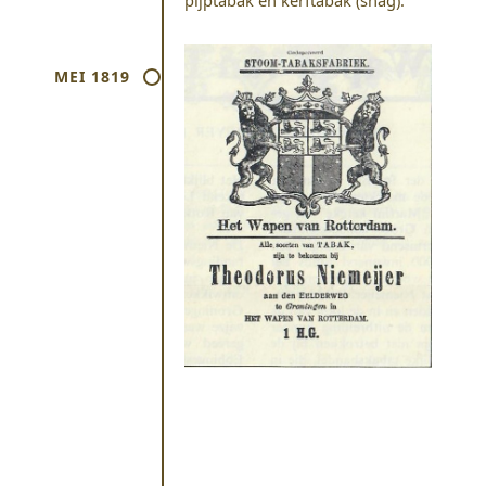
pijptabak en kerftabak (shag).
MEI 1819