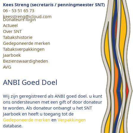
Kees Streng (secretaris / penningmeester SNT)
06 - 53 51 65 73
keesstreng@icloud.com
Donateurs login
Actueel
Over SNT
Tabakshistorie
Gedeponeerde merken
Tabaksverpakkingen
Jaarboek
Bezienswaardigheden
AVG
ANBI Goed Doel
Wij zijn geregistreerd als ANBI goed doel. u kunt
ons ondersteunen met een gift of door donateur
te worden. Als donateur ontvangt u het SNT
Jaarboek en heeft u toegang tot de
Gedeponeerde merken
en
Verpakkingen
database.