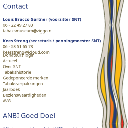
Contact
Louis Bracco Gartner (voorzitter SNT)
06 - 22 49 27 83
tabaksmuseum@ziggo.nl
Kees Streng (secretaris / penningmeester SNT)
06 - 53 51 65 73
keesstreng@icloud.com
Donateurs login
Actueel
Over SNT
Tabakshistorie
Gedeponeerde merken
Tabaksverpakkingen
Jaarboek
Bezienswaardigheden
AVG
ANBI Goed Doel