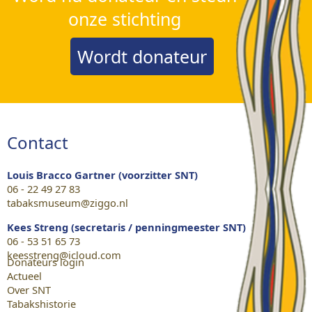
onze stichting
Wordt donateur
Contact
Louis Bracco Gartner (voorzitter SNT)
06 - 22 49 27 83
tabaksmuseum@ziggo.nl
Kees Streng (secretaris / penningmeester SNT)
06 - 53 51 65 73
keesstreng@icloud.com
Donateurs login
Actueel
Over SNT
Tabakshistorie