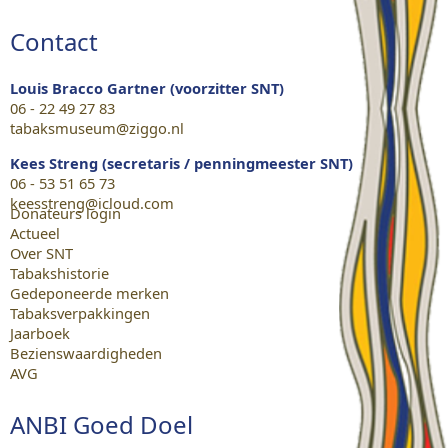
Contact
Louis Bracco Gartner (voorzitter SNT)
06 - 22 49 27 83
tabaksmuseum@ziggo.nl
Kees Streng (secretaris / penningmeester SNT)
06 - 53 51 65 73
keesstreng@icloud.com
Donateurs login
Actueel
Over SNT
Tabakshistorie
Gedeponeerde merken
Tabaksverpakkingen
Jaarboek
Bezienswaardigheden
AVG
ANBI Goed Doel