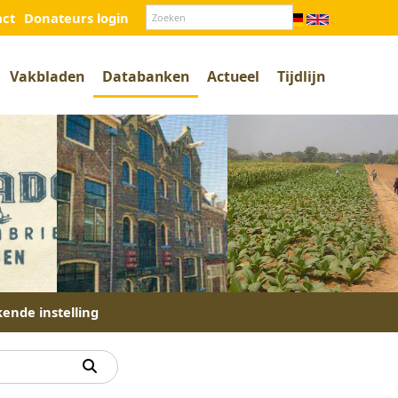
act
Donateurs login
Vakbladen
Databanken
Actueel
Tijdlijn
kende instelling