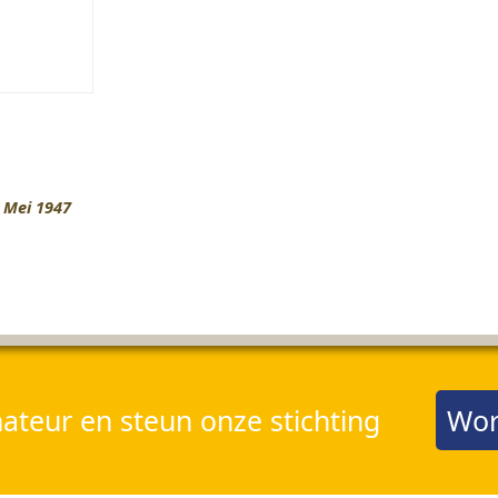
 Mei 1947
teur en steun onze stichting
Wor