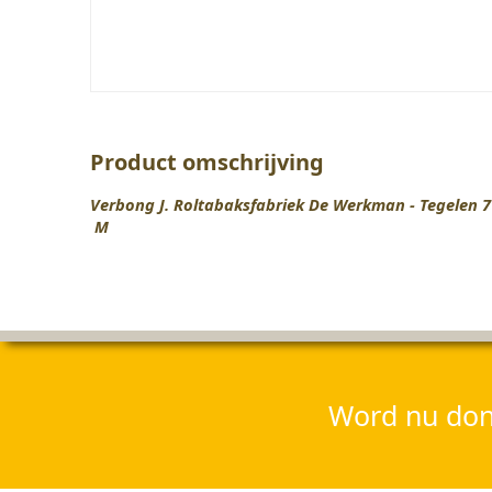
Product omschrijving
Verbong J. Roltabaksfabriek De Werkman - Tegelen 7
M
Word nu dona