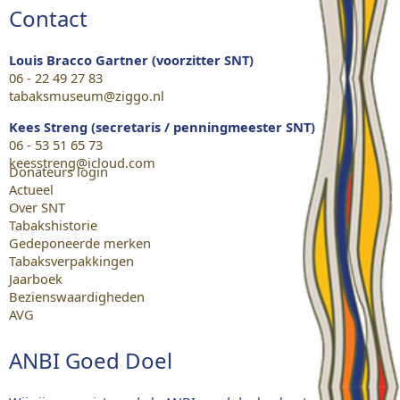
Contact
Louis Bracco Gartner (voorzitter SNT)
06 - 22 49 27 83
tabaksmuseum@ziggo.nl
Kees Streng (secretaris / penningmeester SNT)
06 - 53 51 65 73
keesstreng@icloud.com
Donateurs login
Actueel
Over SNT
Tabakshistorie
Gedeponeerde merken
Tabaksverpakkingen
Jaarboek
Bezienswaardigheden
AVG
ANBI Goed Doel