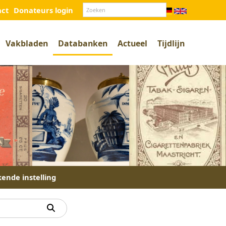
act
Donateurs login
Vakbladen
Databanken
Actueel
Tijdlijn
kende instelling