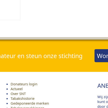
teur en steun onze stichting
Wor
Donateurs login
ANB
Actueel
Over SNT
Wij zi
Tabakshistorie
kunt o
Gedeponeerde merken
door d