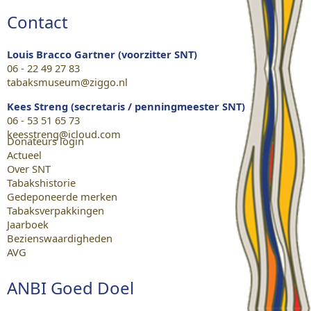
Contact
Louis Bracco Gartner (voorzitter SNT)
06 - 22 49 27 83
tabaksmuseum@ziggo.nl
Kees Streng (secretaris / penningmeester SNT)
06 - 53 51 65 73
keesstreng@icloud.com
Donateurs login
Actueel
Over SNT
Tabakshistorie
Gedeponeerde merken
Tabaksverpakkingen
Jaarboek
Bezienswaardigheden
AVG
ANBI Goed Doel