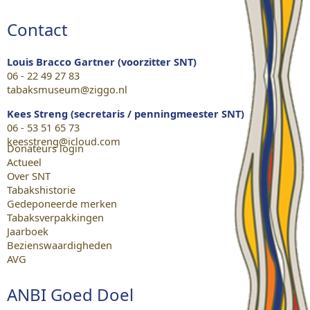
Contact
Louis Bracco Gartner (voorzitter SNT)
06 - 22 49 27 83
tabaksmuseum@ziggo.nl
Kees Streng (secretaris / penningmeester SNT)
06 - 53 51 65 73
keesstreng@icloud.com
Donateurs login
Actueel
Over SNT
Tabakshistorie
Gedeponeerde merken
Tabaksverpakkingen
Jaarboek
Bezienswaardigheden
AVG
ANBI Goed Doel